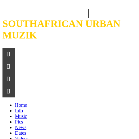
CROSBY BOLANI
|
SOUTHAFRICAN URBAN
MUZIK
Home
Info
Music
Pics
News
Dates
Videos